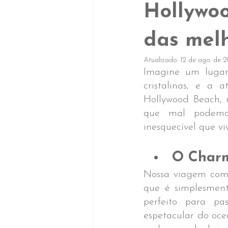
Hollywoo
das melh
Atualizado:
12 de ago. de 
Imagine um lugar
cristalinas, e a 
Hollywood Beach, 
que mal podemos
inesquecível que v
O Charm
Nossa viagem come
que é simplesment
perfeito para pa
espetacular do oc