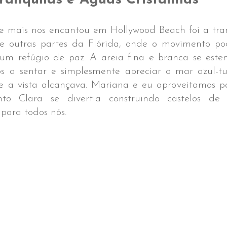
ranquilas e Águas Cristalinas
e mais nos encantou em Hollywood Beach foi a tran
de outras partes da Flórida, onde o movimento pode
um refúgio de paz. A areia fina e branca se esten
os a sentar e simplesmente apreciar o mar azul-tu
e a vista alcançava. Mariana e eu aproveitamos pa
to Clara se divertia construindo castelos de
para todos nós.