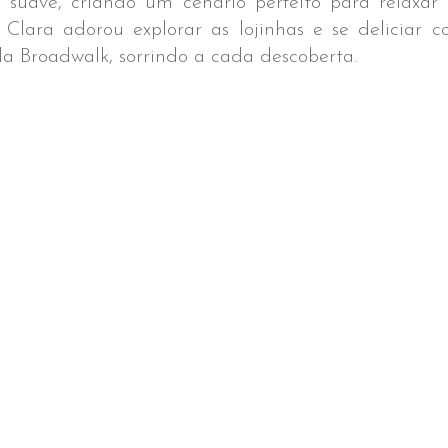
 suave, criando um cenário perfeito para relaxar e
Clara adorou explorar as lojinhas e se deliciar c
la Broadwalk, sorrindo a cada descoberta.