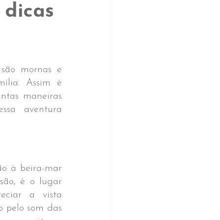
 dicas
são mornas e 
lia. Assim é 
ntas maneiras 
sa aventura 
 à beira-mar 
ão, é o lugar 
ciar a vista 
 pelo som das 