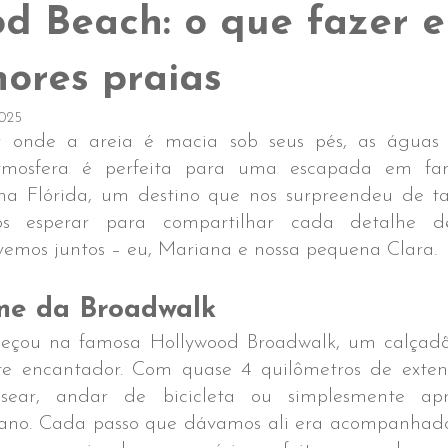
d Beach: o que fazer e
ores praias
2025
 onde a areia é macia sob seus pés, as águas 
atmosfera é perfeita para uma escapada em famí
na Flórida, um destino que nos surpreendeu de ta
 esperar para compartilhar cada detalhe des
ivemos juntos – eu, Mariana e nossa pequena Clara.
e da Broadwalk
çou na famosa Hollywood Broadwalk, um calçadão
e encantador. Com quase 4 quilômetros de extens
ssear, andar de bicicleta ou simplesmente apre
eano. Cada passo que dávamos ali era acompanhado