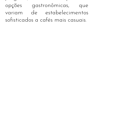
opções gastronômicas, que 
variam de estabelecimentos 
sofisticados a cafés mais casuais.
A principal avenida de Interlaken, a Höheweg