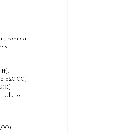
as, como a 
das.
tt):
R$ 620,00)
,00)
 adulto 
0,00)