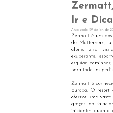
Zermatt
Ir e Dica
Atualizado:
29 de jan. de 
Zermatt é um dos d
do Matterhorn, u
alpina atrai vis
exuberante, espor
esquiar, caminhar,
para todos os perfis
Zermatt é conheci
Europa. O resort 
oferece uma vasta 
graças ao Glaciar
iniciantes quanto