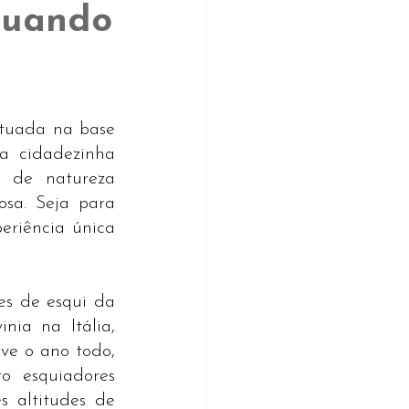
Quando
tuada na base 
 cidadezinha 
 de natureza 
sa. Seja para 
riência única 
s de esqui da 
ia na Itália, 
e o ano todo, 
o esquiadores 
 altitudes de 