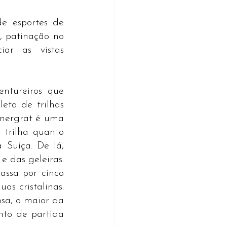
 esportes de 
 patinação no 
ar as vistas 
tureiros que 
ta de trilhas 
nergrat é uma 
trilha quanto 
Suíça. De lá, 
 das geleiras.
ssa por cinco 
as cristalinas. 
sa, o maior da 
to de partida 