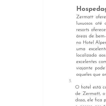
Hospedag
Zermatt ofer
luxuosos até 
resorts oferec
áreas de bem-e
no Hotel Alpe
uma excelent
localizada ao
excelentes co
viajante pod
aqueles que a
​O hotel está 
de Zermatt, o
disso, ele fica