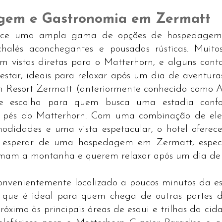
em e Gastronomia em Zermatt
ece uma ampla gama de opções de hospedagem, 
chalés aconchegantes e pousadas rústicas. Muitos
em vistas diretas para o Matterhorn, e alguns con
star, ideais para relaxar após um dia de aventuras.
n Resort Zermatt (anteriormente conhecido como As
e escolha para quem busca uma estadia confo
s pés do Matterhorn. Com uma combinação de eleg
modidades e uma vista espetacular, o hotel oferec
e esperar de uma hospedagem em Zermatt, especi
mam a montanha e querem relaxar após um dia de a
convenientemente localizado a poucos minutos da es
 que é ideal para quem chega de outras partes d
 próximo às principais áreas de esqui e trilhas da cida