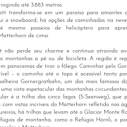
tingindo até 3.883 metros.
tt transforma-se em um paraíso para amantes de
ui e snowboard, há opções de caminhadas na neve,
é mesmo passeios de helicóptero para apreci
Matterhorn de cima.
 não perde seu charme e continua atraindo aven
s montanhas a pé ou de bicicleta. A região é reple
em panoramas de tirar o fôlego. Caminhar pelo Gor
ível – o caminho até o topo é acessível tanto por 
alheira Gornergratbahn, um dos mais famosos da 
uma vista espetacular das montanhas circundantes e
lar é a trilha dos cinco lagos (5-Seenweg), que pa
s com vistas incríveis do Matterhorn refletido nas águ
reiros, há trilhas que levam até o Glaciar Monte Ro
efúgios de montanha, como o Refúgio Hörnli, o pon