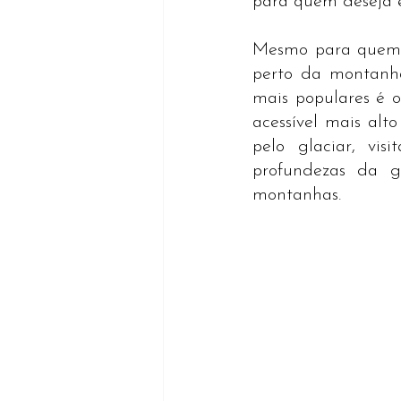
para quem deseja e
Mesmo para quem n
perto da montanha
mais populares é o
acessível mais alt
pelo glaciar, vi
profundezas da ge
montanhas.