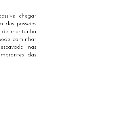
ssível chegar 
 dos passeios 
o de montanha 
pode caminhar 
escavada nas 
umbrantes das 