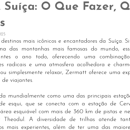
, Suíça: O Que Fazer, 
s
2025
estinos mais icônicos e encantadores da Suíça. Si
ma das montanhas mais famosas do mundo, essa
itantes o ano todo, oferecendo uma combinação
tes radicais e uma atmosfera acolhedora e charmo
 ou simplesmente relaxar, Zermatt oferece uma expe
 de viajantes.
da mundialmente como uma das principais estaçõe
de esqui, que se conecta com a estação de Cervin
área esquiável com mais de 360 km de pistas e nev
 Theodul. A diversidade de trilhas atende tant
 os mais experientes, além de ter uma das maiores