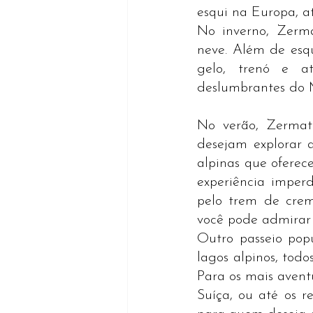
esqui na Europa, a
No inverno, Zerma
neve. Além de esq
gelo, trenó e at
deslumbrantes do 
No verão, Zermatt
desejam explorar a
alpinas que oferec
experiência imperd
pelo trem de crem
você pode admirar 
Outro passeio popu
lagos alpinos, todo
Para os mais aventu
Suíça, ou até os r