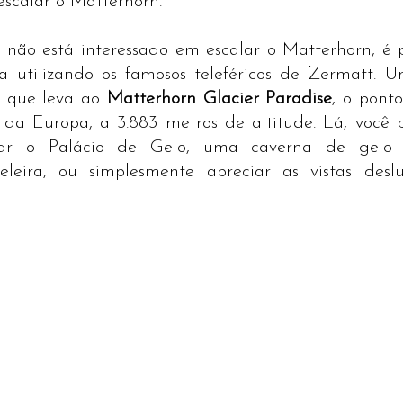
scalar o Matterhorn.
ão está interessado em escalar o Matterhorn, é po
 utilizando os famosos teleféricos de Zermatt. Um
 que leva ao 
Matterhorn Glacier Paradise
, o pont
o da Europa, a 3.883 metros de altitude. Lá, você 
sitar o Palácio de Gelo, uma caverna de gelo 
leira, ou simplesmente apreciar as vistas desl